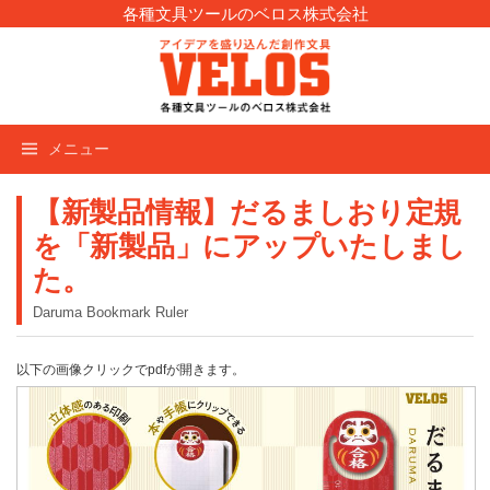
コ
各種文具ツールのベロス株式会社
ン
テ
ン
ツ
メニュー
へ
ス
キ
【新製品情報】だるましおり定規
ッ
を「新製品」にアップいたしまし
プ
た。
Daruma Bookmark Ruler
以下の画像クリックでpdfが開きます。